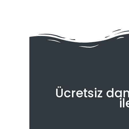
Ücretsiz da
i