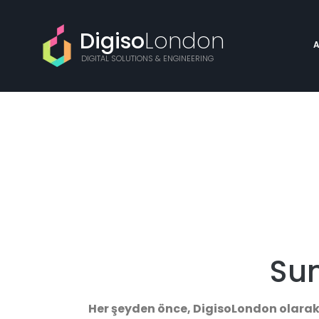
Digiso
London
DIGITAL SOLUTIONS & ENGINEERING
Su
Her şeyden önce,
DigisoLondon
olarak