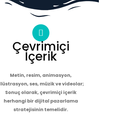
Çevrimiçi
İçerik
Metin, resim, animasyon,
llüstrasyon, ses, müzik ve videolar;
Sonuç olarak,
çevrimiçi içerik
herhangi bir dijital pazarlama
stratejisinin temelidir.