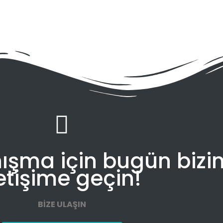
nışma için bugün bizi
letişime geçin!
BİZE ULAŞIN