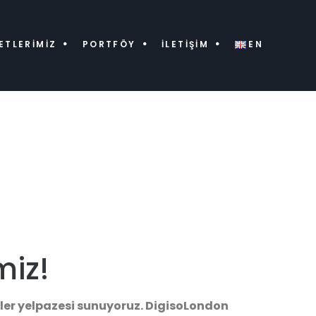
ETLERIMIZ
PORTFÖY
İLETIŞIM
EN
iz!
ümler yelpazesi sunuyoruz. DigisoLondon